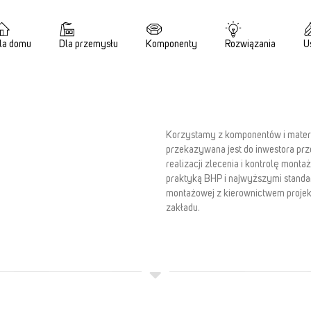
la domu
Dla przemysłu
Komponenty
Rozwiązania
U
Korzystamy z komponentów i materi
przekazywana jest do inwestora p
realizacji zlecenia i kontrolę mont
praktyką BHP i najwyższymi standar
montażowej z kierownictwem projek
zakładu.