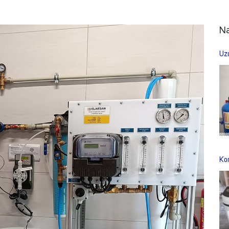
Na
Uzd
Kom