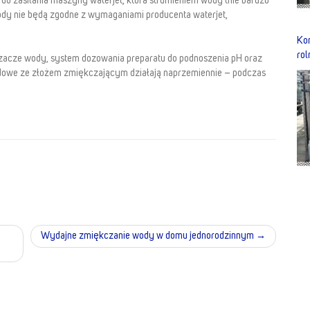
 do zasilania maszyny waterjet, która strumieniem wody tnie bardzo
wody nie będą zgodne z wymaganiami producenta waterjet,
Ko
rol
acze wody, system dozowania preparatu do podnoszenia pH oraz
owe ze złożem zmiękczającym działają naprzemiennie – podczas
Wydajne zmiękczanie wody w domu jednorodzinnym