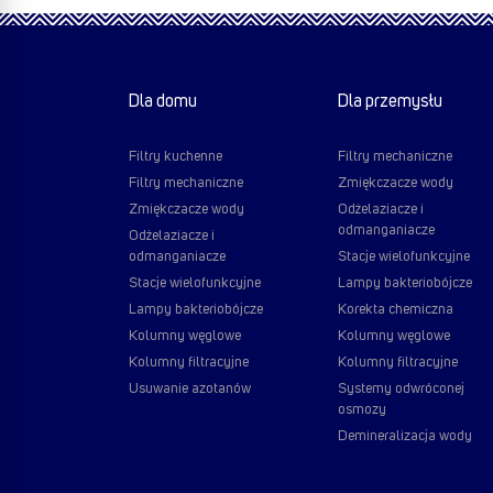
Dla domu
Dla przemysłu
Filtry kuchenne
Filtry mechaniczne
Filtry mechaniczne
Zmiękczacze wody
Zmiękczacze wody
Odżelaziacze i
odmanganiacze
Odżelaziacze i
odmanganiacze
Stacje wielofunkcyjne
Stacje wielofunkcyjne
Lampy bakteriobójcze
Lampy bakteriobójcze
Korekta chemiczna
Kolumny węglowe
Kolumny węglowe
Kolumny filtracyjne
Kolumny filtracyjne
Usuwanie azotanów
Systemy odwróconej
osmozy
Demineralizacja wody