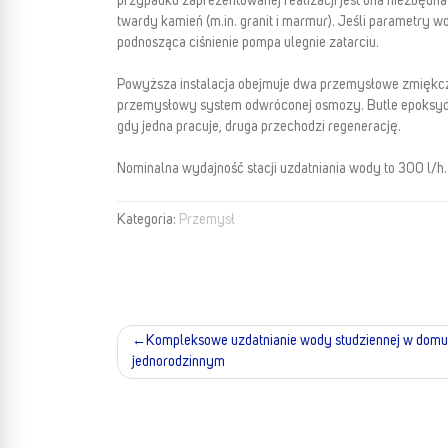
przypadku zaprezentowanej realizacji jest ona niezbędna
twardy kamień (m.in. granit i marmur). Jeśli parametry 
podnosząca ciśnienie pompa ulegnie zatarciu.
Powyższa instalacja obejmuje dwa przemysłowe zmiękcz
przemysłowy system odwróconej osmozy. Butle epoksyd
gdy jedna pracuje, druga przechodzi regenerację.
Nominalna wydajność stacji uzdatniania wody to 300 l/h.
Kategoria:
Przemysł
Kompleksowe uzdatnianie wody studziennej w domu
Nawigacja
jednorodzinnym
wpisu