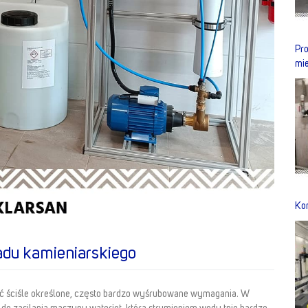
Pro
mi
Kon
ładu kamieniarskiego
ać ściśle określone, często bardzo wyśrubowane wymagania. W