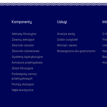
Komponenty
Usługi
In
Wkłady filtracyjne
Analiza wody
O f
Zawory sterujące
Dobór urządzeń
Pol
Zbiorniki solanki
Montaż i serwis
Ust
Zbiorniki ciśnieniowe
Rozwiązania dla gastronomii
Nas
Systemy dystrybucyjne
Baz
Armatura przemysłowa
Kon
Złoża filtracyjne
Podzespoły osmoz
przemysłowych
Pompy dozujące
Węże elastyczne