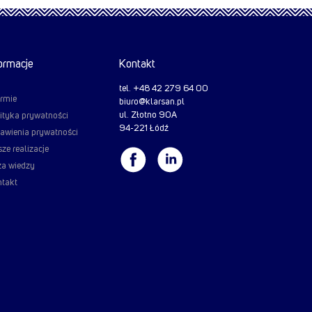
formacje
Kontakt
tel. +48 42 279 64 00
irmie
biuro@klarsan.pl
ul. Złotno 90A
ityka prywatności
94-221 Łódź
awienia prywatności
ze realizacje
a wiedzy
takt