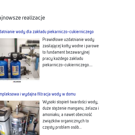
jnowsze realizacje
atnianie wody dla zakładu piekarniczo-cukierniczego
Prawidłowe uzdatnianie wody
zasilającej kotły wodne i parowe
to fundament bezawaryjnej
pracy każdego zakładu
piekarniczo-cukierniczego.
Dzięki zastosowaniu korekty
fizykochemicznej wody,
wyeliminowane zostało
więcej…
pleksowa i wydajna filtracja wody w domu
Wysoki stopień twardości wody,
duże stężenie manganu, żelaza i
amoniaku, a nawet obecność
związków organicznych to
częsty problem osób
korzystających z wody
więcej…