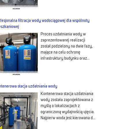
fesjonalna filtracja wody wodociągowej dla wspólnoty
eszkaniowej
Proces uzdatniania wody w
zaprezentowanej realizacji
został podzielony na dwie fazy,
mające na celu ochronę
infrastruktury budynku oraz
podniesienie komfortu życia
lokatorów.
tenerowa stacja uzdatniania wody
Kontenerowa stacja uzdatniania
wody została zaprojektowana z
myślą o lokalizacjach z
ograniczoną wydajnością ujęcia.
Najpierw woda jest kierowana do
zbiornika buforowego o
więcej…