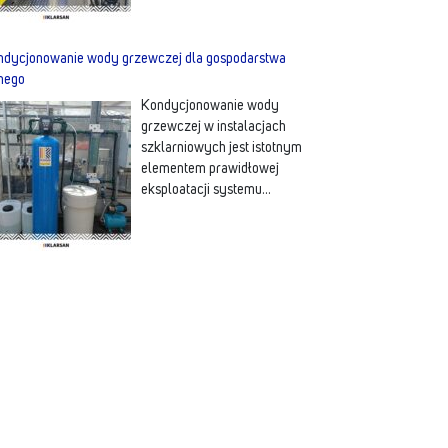
ndycjonowanie wody grzewczej dla gospodarstwa
nego
Kondycjonowanie wody
grzewczej w instalacjach
szklarniowych jest istotnym
elementem prawidłowej
eksploatacji systemu
ogrzewania. Poprzez
odpowiednią korektę
parametrów fizykochemicznych
wody ogranicza się procesy
więcej…