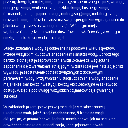
przemysłowych, między innymi: przemysłu chemicznego, spożywczego,
energetycznego, włókienniczego, szklarskiego, kosmetycznego,
farmaceutycznego, papierniczego, motoryzacyjnego, metalurgicznego
oraz wielu innych. Każda branża ma swoje specyficzne wymagania co do
jakości wody oraz stosowanego rodzaju. W jednym miejscu
wystarczające będzie niewielkie doszlifowanie właściwości, a w innym
niezbędna okaże się woda ultraczysta.
Stacje uzdatniania wody są dobierane na podstawie wielu aspektów.
Przede wszystkim kluczowe znaczenie ma analiza wody. Oprócz tego
bardzo istotne jest przeprowadzenie wizji lokalnej ze względu na
zapoznanie się z warunkami istniejącymi w zakładzie pod instalację oraz
wywiadu, przedstawienie potrzeb związanych z docelowymi
parametrami wody. Przy tworzeniu stacji uzdatniania wody znaczenie
mają także sam koszt inwestycji, koszty eksploatacyjne oraz łatwość
obsługi. Wzięcie pod uwagę wszystkich czynników daje gwarancję
sukcesu!
W zakładach przemysłowych wykorzystuje się takie procesy
uzdatniania wody jak: filtracja mechaniczna, filtracja na węglu
aktywnym, wymiana jonowa, techniki membranowe, jak na przykład
odwrócona osmoza czy nanofiltracja, kondycjonowanie wody,