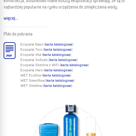
konstrukcja, stosunkowo niskie koszty eksploatacji sprawiają, że są to
najbardziej popularne na rynku urządzenia do zmiękczania wody.
więcej...
Pliki do pobrania
Ecoperla Nexo (
karta katalogowa
)
Ecoperla Toro (
karta katalogowa
)
Ecoperla Vita (
karta katalogowa
)
Ecoperla Softcab (
karta katalogowa
)
Ecoperla Slimline z WiFi (
karta katalogowa
)
Ecoperla Hero (
karta katalogowa
)
WET Ecoflow (
karta katalogowa
)
WET Smartflow (
karta katalogowa
)
WET Slimflow (
karta katalogowa
)