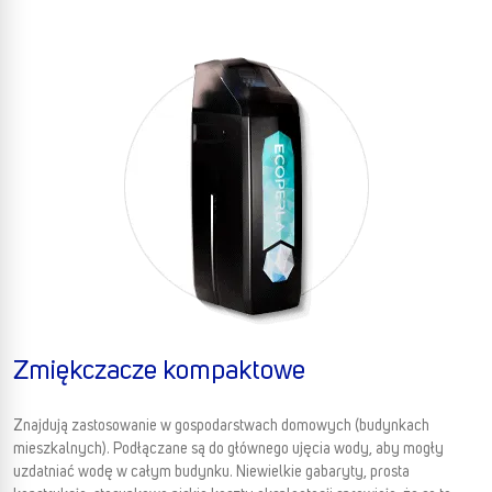
Zmiękczacze kompaktowe
Znajdują zastosowanie w gospodarstwach domowych (budynkach
mieszkalnych). Podłączane są do głównego ujęcia wody, aby mogły
uzdatniać wodę w całym budynku. Niewielkie gabaryty, prosta