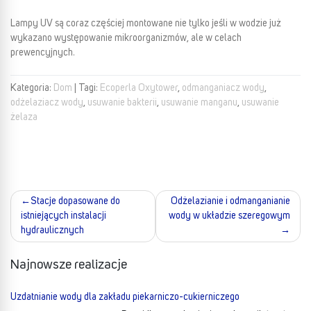
Lampy UV są coraz częściej montowane nie tylko jeśli w wodzie już
wykazano występowanie mikroorganizmów, ale w celach
prewencyjnych.
Kategoria:
Dom
|
Tagi:
Ecoperla Oxytower
,
odmanganiacz wody
,
odżelaziacz wody
,
usuwanie bakterii
,
usuwanie manganu
,
usuwanie
żelaza
Stacje dopasowane do
Odżelazianie i odmanganianie
Nawigacja
istniejących instalacji
wody w układzie szeregowym
hydraulicznych
wpisu
Najnowsze realizacje
Uzdatnianie wody dla zakładu piekarniczo-cukierniczego