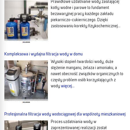
Prawidłowe uzdatnianie wody zasilającej
kotły wodne i parowe to fundament
bezawaryjnej pracy każdego zakładu
piekarniczo-cukierniczego. Dzięki
zastosowaniu korekty fizykochemicznej
wody, wyeliminowane zostało
więcej…
Kompleksowa i wydajna filtracja wody w domu
Wysoki stopień twardości wody, duże
stężenie manganu, żelaza i amoniaku, a
nawet obecność związków organicznych to
częsty problem osób korzystających z
wody
więcej…
Profesjonalna filtracja wody wodociągowej dla wspólnoty mieszkaniowej
Proces uzdatniania wody w
zaprezentowanej realizacji został