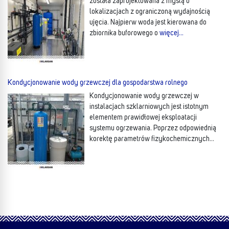
została zaprojektowana z myślą o
lokalizacjach z ograniczoną wydajnością
ujęcia. Najpierw woda jest kierowana do
zbiornika buforowego o
więcej…
Kondycjonowanie wody grzewczej dla gospodarstwa rolnego
Kondycjonowanie wody grzewczej w
instalacjach szklarniowych jest istotnym
elementem prawidłowej eksploatacji
systemu ogrzewania. Poprzez odpowiednią
korektę parametrów fizykochemicznych
wody ogranicza się procesy
więcej…