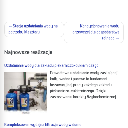
Stacja uzdatniania wody na
Kondycjonowanie wody
Nawigacja
potrzeby klasztoru
grzewczej dla gospodarstwa
rolnego
wpisu
Najnowsze realizacje
Uzdatnianie wody dla zakładu piekarniczo-cukierniczego
Prawidłowe uzdatnianie wody zasilającej
kotły wodne i parowe to fundament
bezawaryjnej pracy każdego zakładu
piekarniczo-cukierniczego. Dzięki
zastosowaniu korekty fizykochemicznej
wody, wyeliminowane zostało
więcej…
Kompleksowa i wydajna filtracja wody w domu